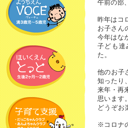
午前の部
昨年はコ
お子さん
今年はな
子ども達
た。
他のお子
知ったり
来年・再
思います
どうぞお
※コロナ